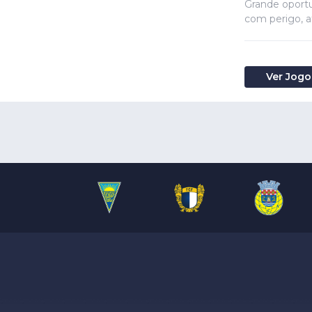
Grande oportu
com perigo, a
Ver Jogo