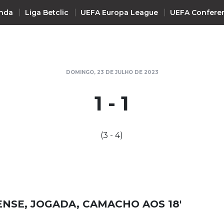
nda
Liga Betclic
UEFA Europa League
UEFA Confere
INTERNACIONAL
DOMINGO, 23 DE JULHO DE 2023
UEFA Champions League
+ R
1 - 1
UEFA Europa League
UEFA Conference League
Premier League
(3 - 4)
La Liga
Bundesliga
Serie A
Ligue 1
NSE, JOGADA, CAMACHO AOS 18'
Süper Lig