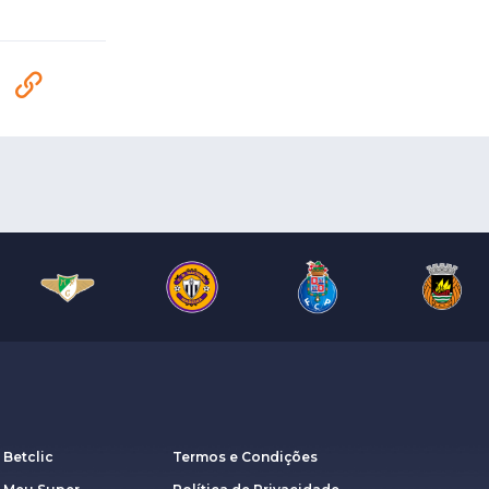
 Betclic
Termos e Condições