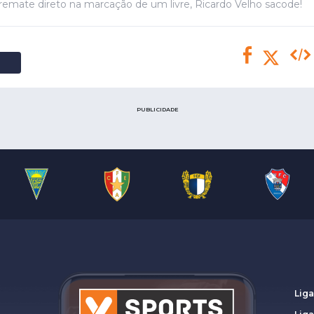
Saudi Pro League
o remate direto na marcação de um livre, Ricardo Velho sacode!
MLS
Brasileirão
Mundial 2026
PUBLICIDADE
Liga