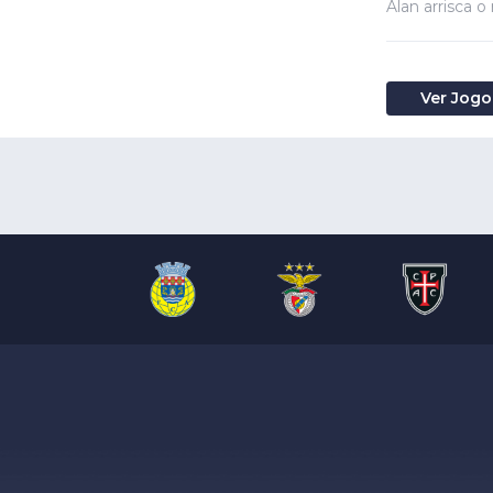
Alan arrisca 
Ver Jogo