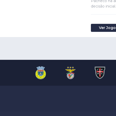
Pacheco na ár
decisão inicial.
Ver Jogo