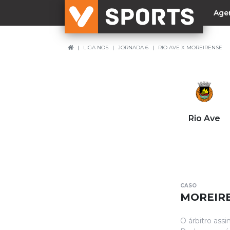
Age
LIGA NOS
JORNADA 6
RIO AVE X MOREIRENSE
NACIONAL
Liga Betclic
Resultados
Liga Meu Super
Rio Ave
Allianz Cup
Taça Generali Tranquilidade
Supertaça
Playoff
CASO
Sporting
MOREIRE
Benfica
O árbitro ass
FC Porto