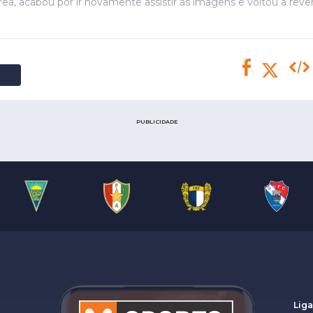
Saudi Pro League
ea, acabou por ir novamente assistir às imagens e voltou a rever
MLS
Brasileirão
Mundial 2026
PUBLICIDADE
Liga