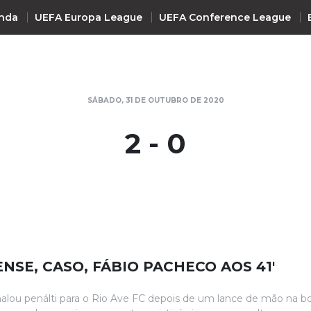
nda
UEFA Europa League
UEFA Conference League
INTERNACIONAL
SÁBADO, 31 DE OUTUBRO DE 2020
UEFA Champions League
+ R
2 - 0
UEFA Europa League
UEFA Conference League
Premier League
La Liga
Bundesliga
Serie A
NSE, CASO, FÁBIO PACHECO AOS 41'
Ligue 1
Süper Lig
inalou penálti para o Rio Ave FC depois de um lance de mão na b