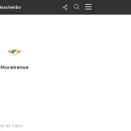
Brasileirão
ecentes
+ Visualizados
Filtrar
PALPITES
Moreirense
Agenda
Vídeos
Notícias
Playlists
MatchStories
ola de Fábio