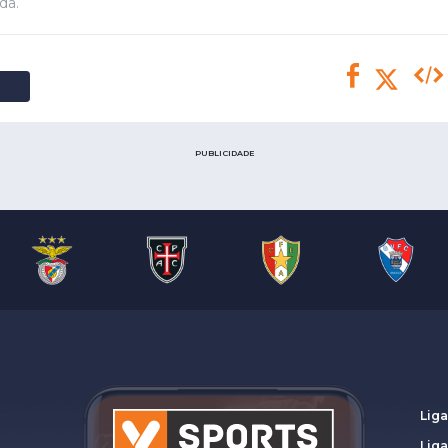
Saudi Pro League
da.
MLS
Brasileirão
Mundial 2026
PUBLICIDADE
Liga
Lig