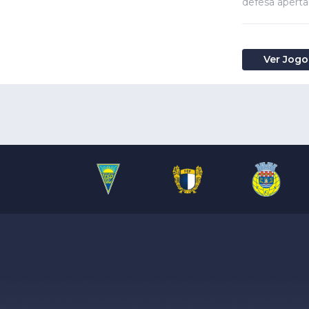
defesa aperta
Ver Jogo