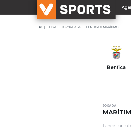
Age
I LIGA
JORNADA 34
BENFICA X MARÍTIMO
NACIONAL
Liga Betclic
Resultados
Liga Meu Super
Benfica
Allianz Cup
Taça Generali Tranquilidade
Supertaça
Playoff
JOGADA
Sporting
MARÍTIM
Benfica
Lance caricato
FC Porto