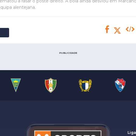
Saudi Pro League
ematou a rasar o poste direito. A bola ainda desviou em Marcano
equipa alentejana.
MLS
Brasileirão
Mundial 2026
PUBLICIDADE
Liga