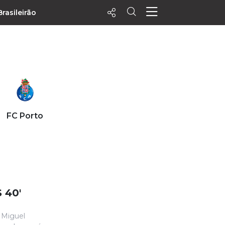
Brasileirão
ecentes
+ Visualizados
Filtrar
PALPITES
FC Porto
Agenda
Vídeos
Notícias
Playlists
MatchStories
 40'
a Miguel