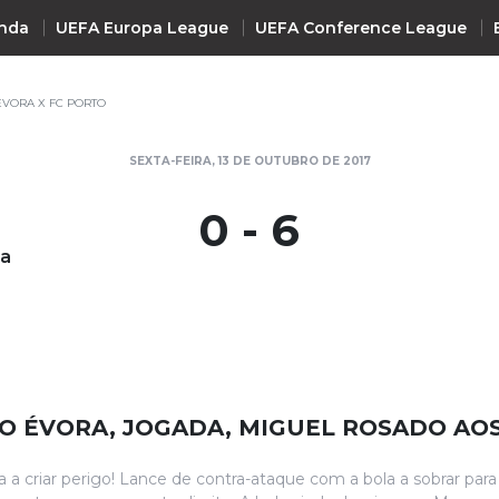
nda
UEFA Europa League
UEFA Conference League
ÉVORA X FC PORTO
INTERNACIONAL
SEXTA-FEIRA, 13 DE OUTUBRO DE 2017
UEFA Champions League
+ R
0 - 6
UEFA Europa League
ra
UEFA Conference League
Premier League
La Liga
Bundesliga
Serie A
O ÉVORA, JOGADA, MIGUEL ROSADO AOS
Ligue 1
Süper Lig
a a criar perigo! Lance de contra-ataque com a bola a sobrar par