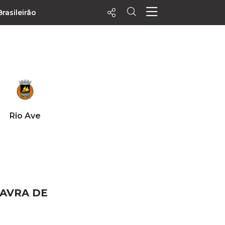
Brasileirão
ecentes
+ Visualizados
Filtrar
PALPITES
Rio Ave
Agenda
Vídeos
Notícias
Playlists
MatchStories
LAVRA DE