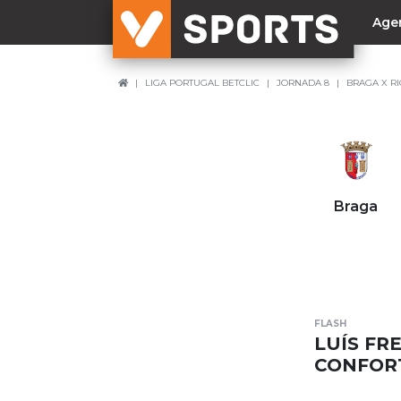
Age
LIGA PORTUGAL BETCLIC
JORNADA 8
BRAGA X RI
NACIONAL
Liga Betclic
Resultados
Liga Meu Super
Braga
Allianz Cup
Taça Generali Tranquilidade
Supertaça
Playoff
FLASH
Sporting
LUÍS FR
Benfica
CONFOR
FC Porto