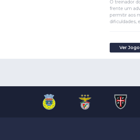
O treinador d
frente um adv
permitir aos 
dificuldades
Ver Jogo