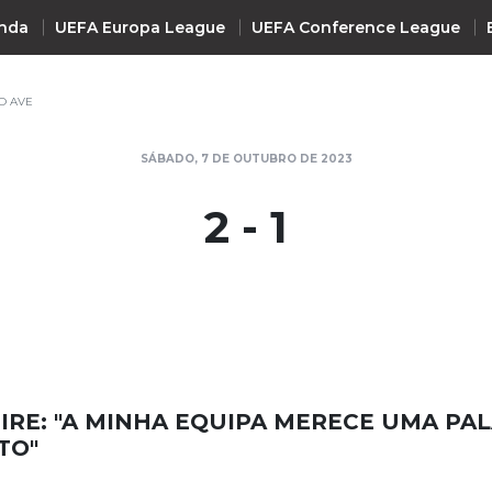
nda
UEFA Europa League
UEFA Conference League
O AVE
INTERNACIONAL
SÁBADO, 7 DE OUTUBRO DE 2023
UEFA Champions League
+ R
2 - 1
UEFA Europa League
UEFA Conference League
Premier League
La Liga
Bundesliga
Serie A
EIRE: "A MINHA EQUIPA MERECE UMA PA
Ligue 1
TO"
Süper Lig