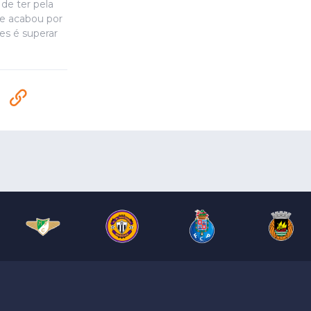
de ter pela
se acabou por
es é superar