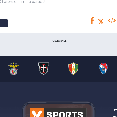
Saudi Pro League
 Farense: Fim da partida!
MLS
Brasileirão
Mundial 2026
PUBLICIDADE
Liga