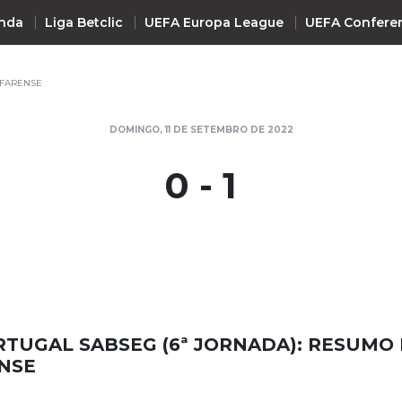
nda
Liga Betclic
UEFA Europa League
UEFA Confere
 FARENSE
INTERNACIONAL
DOMINGO, 11 DE SETEMBRO DE 2022
UEFA Champions League
+ R
0 - 1
UEFA Europa League
UEFA Conference League
Premier League
La Liga
Bundesliga
Serie A
RTUGAL SABSEG (6ª JORNADA): RESUMO 
Ligue 1
ENSE
Süper Lig