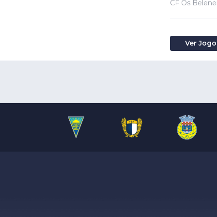
CF Os Belenen
Ver Jogo