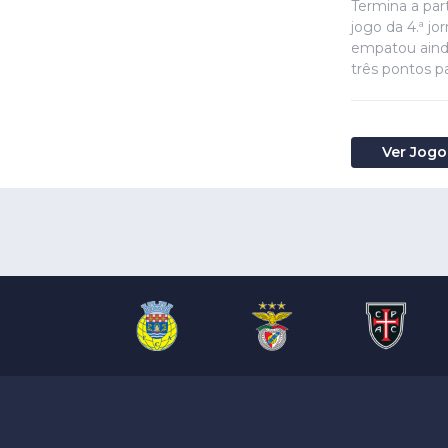
Termina a part
jogo da 4.ª j
empatou ainda
três pontos p
Ver Jogo