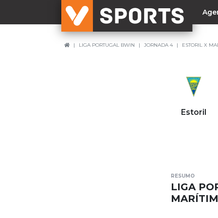
Age
LIGA PORTUGAL BWIN
JORNADA 4
ESTORIL X MA
NACIONAL
Liga Betclic
Resultados
Liga Meu Super
Estoril
Allianz Cup
Taça Generali Tranquilidade
Supertaça
Playoff
RESUMO
Sporting
LIGA PO
Benfica
MARÍTI
FC Porto