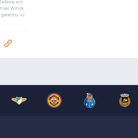
 Madeira, em
, mas Winck
garantiu os