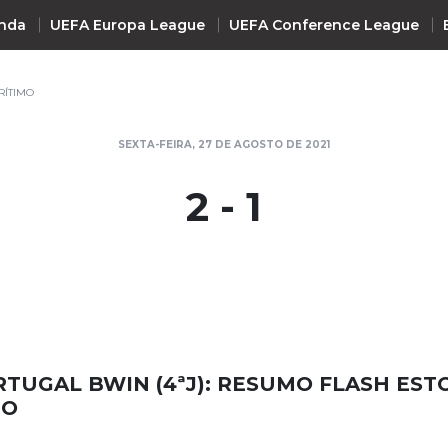
nda
UEFA Europa League
UEFA Conference League
RÍTIMO
INTERNACIONAL
SEXTA-FEIRA, 27 DE AGOSTO DE 2021
UEFA Champions League
+ R
2 - 1
UEFA Europa League
UEFA Conference League
Premier League
La Liga
Bundesliga
Serie A
RTUGAL BWIN (4ªJ): RESUMO FLASH ESTO
Ligue 1
MO
Süper Lig