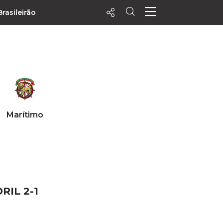
Brasileirão
ecentes
+ Visualizados
Filtrar
PALPITES
Marítimo
Agenda
Vídeos
Notícias
Playlists
MatchStories
RIL 2-1