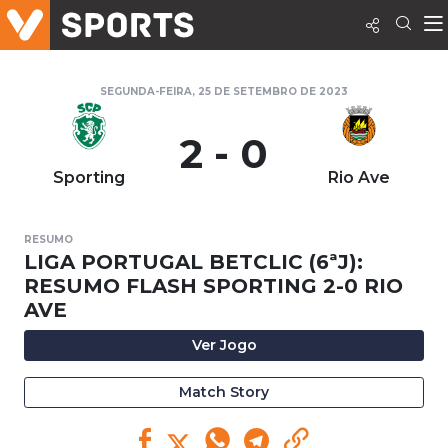
SEGUNDA-FEIRA, 25 DE SETEMBRO DE 2023
2 - 0
Sporting
Rio Ave
RESUMO
LIGA PORTUGAL BETCLIC (6ªJ):
RESUMO FLASH SPORTING 2-0 RIO
AVE
Ver Jogo
Match Story