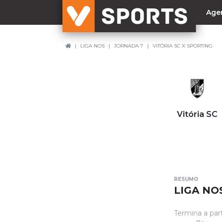
Age
LIGA NOS
JORNADA 7
VITÓRIA SC X SPORTING
NACIONAL
Liga Betclic
Resultados
Liga Meu Super
Vitória SC
Allianz Cup
Taça Generali Tranquilidade
Supertaça
Playoff
RESUMO
Sporting
LIGA NO
Benfica
Termina a part
FC Porto