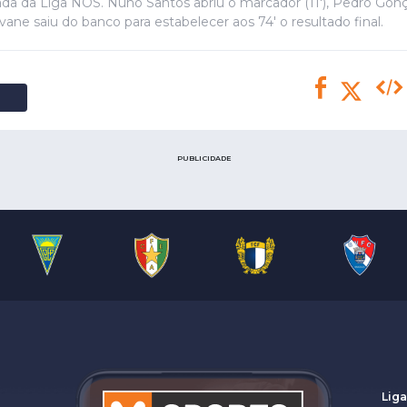
Saudi Pro League
rnada da Liga NOS. Nuno Santos abriu o marcador (11'), Pedro Gon
Jovane saiu do banco para estabelecer aos 74' o resultado final.
MLS
Brasileirão
Mundial 2026
PUBLICIDADE
Liga