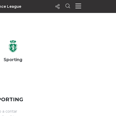
nce League
ecentes
+ Visualizados
Filtrar
PALPITES
Sporting
Agenda
Vídeos
Notícias
Playlists
MatchStories
SPORTING
o a contar