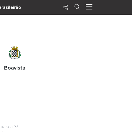
Brasileirão
ecentes
+ Visualizados
Filtrar
PALPITES
Boavista
Agenda
Vídeos
Notícias
Playlists
MatchStories
para a 7.ª