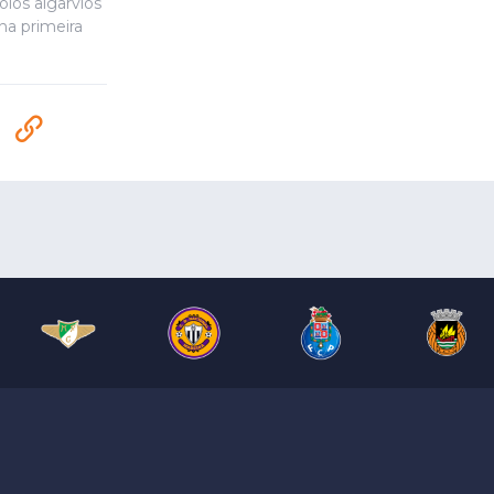
los algarvios
 na primeira