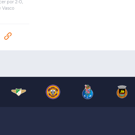
er por 2-0,
e Vasco