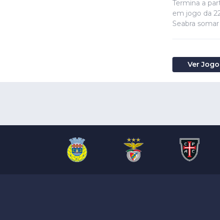
Termina a par
em jogo da 22.
Seabra somar 
Ver Jogo