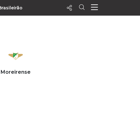
Brasileirão
ecentes
+ Visualizados
Filtrar
PALPITES
Moreirense
Agenda
Vídeos
Notícias
Playlists
MatchStories