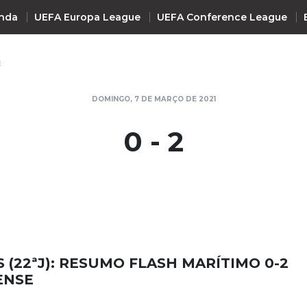
nda
UEFA Europa League
UEFA Conference League
E
INTERNACIONAL
DOMINGO, 7 DE MARÇO DE 2021
UEFA Champions League
+ R
0 - 2
UEFA Europa League
UEFA Conference League
Premier League
La Liga
Bundesliga
Serie A
S (22ªJ): RESUMO FLASH MARÍTIMO 0-2
Ligue 1
ENSE
Süper Lig