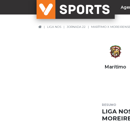
Age
LIGA NOS
JORNADA 22
MARÍTIMO X MOREIRENS
NACIONAL
Liga Betclic
Resultados
Liga Meu Super
Marítimo
Allianz Cup
Taça Generali Tranquilidade
Supertaça
Playoff
RESUMO
Sporting
LIGA NO
Benfica
MOREIR
FC Porto