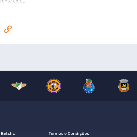
frente ao SL
 Betclic
Termos e Condições