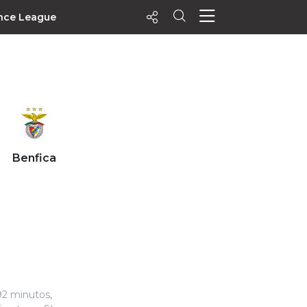
nce League
ecentes
+ Visualizados
Filtrar
PALPITES
Benfica
Agenda
Vídeos
Notícias
Playlists
MatchStories
92 minutos,