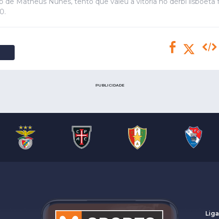
Saudi Pro League
o de Matheus Nunes, tento que valeu a vitória no dérbi lisboeta 
0.
MLS
Brasileirão
Mundial 2026
PUBLICIDADE
Liga