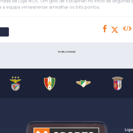
Saudi Pro League
jornada da Liga NOS. Um golo de Estupiñán no início da segunda p
ra a equipa vimaranense amealhar os três pontos.
MLS
Brasileirão
Mundial 2026
PUBLICIDADE
Liga