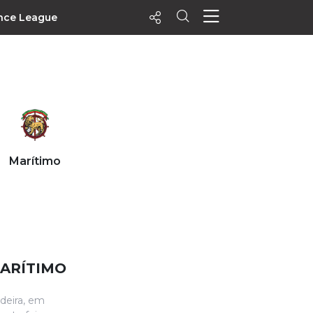
nce League
ecentes
+ Visualizados
Filtrar
PALPITES
Marítimo
Agenda
Vídeos
Notícias
Playlists
MatchStories
MARÍTIMO
adeira, em