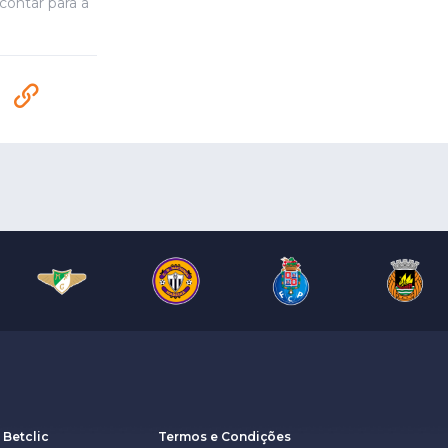
contar para a
 Betclic
Termos e Condições