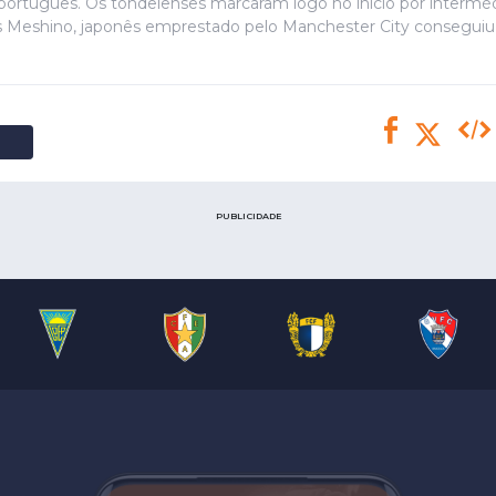
Saudi Pro League
rtuguês. Os tondelenses marcaram logo no início por interméd
as Meshino, japonês emprestado pelo Manchester City conseguiu o
MLS
Brasileirão
Mundial 2026
PUBLICIDADE