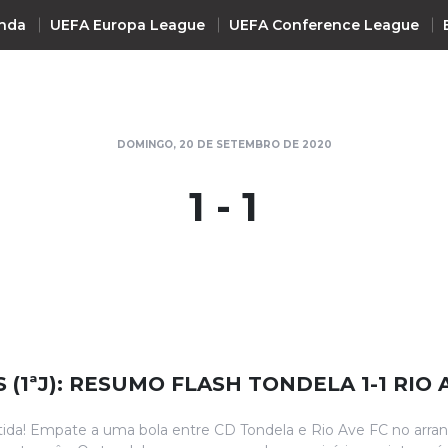
nda
UEFA Europa League
UEFA Conference League
INTERNACIONAL
DOMINGO, 20 DE SETEMBRO DE 2020
UEFA Champions League
+ R
1 - 1
UEFA Europa League
UEFA Conference League
Premier League
La Liga
Bundesliga
Serie A
 (1ªJ): RESUMO FLASH TONDELA 1-1 RIO 
Ligue 1
Süper Lig
tida! Empate a uma bola entre CD Tondela e Rio Ave FC no arra