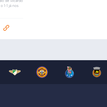
io de Ricardo
 1-1 já nos