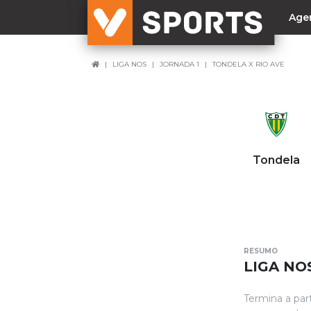
Age
LIGA NOS
JORNADA 1
TONDELA X RIO AVE
NACIONAL
Liga Betclic
Resultados
Liga Meu Super
Tondela
Allianz Cup
Taça Generali Tranquilidade
Supertaça
Playoff
RESUMO
Sporting
LIGA NOS
Benfica
Termina a par
FC Porto