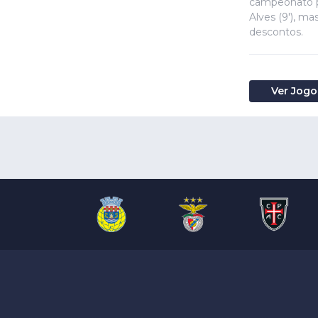
campeonato po
Alves (9'), m
descontos.
Ver Jogo