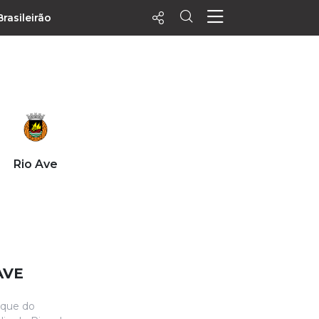
Brasileirão
ecentes
+ Visualizados
Filtrar
PALPITES
Rio Ave
Agenda
Vídeos
Notícias
Playlists
MatchStories
AVE
nque do