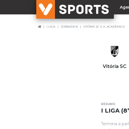
Age
I LIGA
JORNADA 8
VITÓRIA SC X A. ACADÉMICA
NACIONAL
Liga Betclic
Resultados
Liga Meu Super
Vitória SC
Allianz Cup
Taça Generali Tranquilidade
Supertaça
Playoff
RESUMO
Sporting
I LIGA (
Benfica
Termina a par
FC Porto