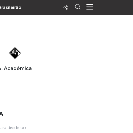
Brasileirão
ecentes
+ Visualizados
Filtrar
PALPITES
A. Académica
Agenda
Vídeos
Notícias
Playlists
MatchStories
A
ara dividir um