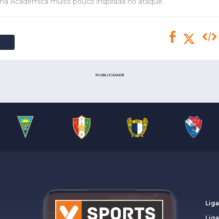
Saudi Pro League
a Académica muito pouco inspirada no ataque.
MLS
Brasileirão
Mundial 2026
PUBLICIDADE
Liga
Lig