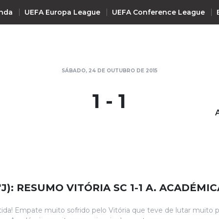
nda
UEFA Europa League
UEFA Conference League
INTERNACIONAL
SÁBADO, 24 DE OUTUBRO DE 2015
UEFA Champions League
+ R
1 - 1
UEFA Europa League
UEFA Conference League
Premier League
La Liga
Bundesliga
Serie A
8ªJ): RESUMO VITÓRIA SC 1-1 A. ACADÉMIC
Ligue 1
Süper Lig
tida! Empate muito sofrido pelo Vitória que teve de lutar muito p