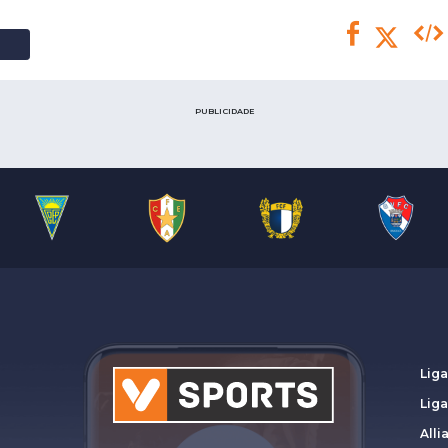
Saudi Pro League
MLS
Brasileirão
Mundial 2026
PUBLICIDADE
Liga
Lig
Alli