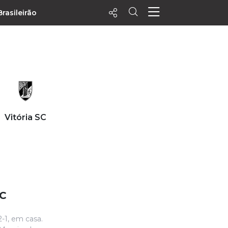
Brasileirão
ecentes
+ Visualizados
Filtrar
PALPITES
Vitória SC
Agenda
Vídeos
Notícias
Playlists
MatchStories
SC
2-1, em casa.