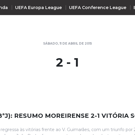
nda
UEFA Europa League
UEFA Conference League
INTERNACIONAL
SÁBADO, 11 DE ABRIL DE 2015
UEFA Champions League
+ R
2 - 1
UEFA Europa League
UEFA Conference League
Premier League
La Liga
Bundesliga
Serie A
28ªJ): RESUMO MOREIRENSE 2-1 VITÓRIA 
Ligue 1
Süper Lig
regressa às vitórias frente ao V. Guimarães, com um triunfo por 