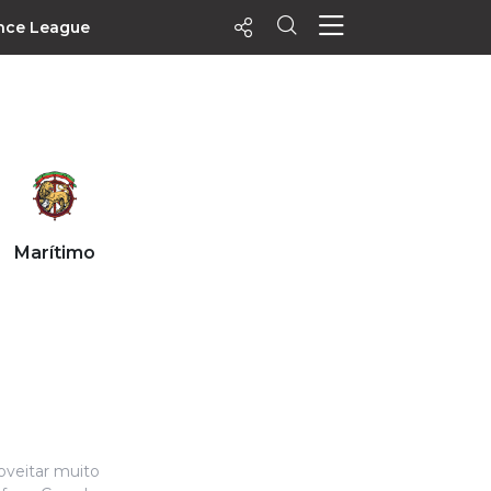
nce League
ecentes
+ Visualizados
Filtrar
PALPITES
Marítimo
Agenda
Vídeos
Notícias
Playlists
MatchStories
oveitar muito