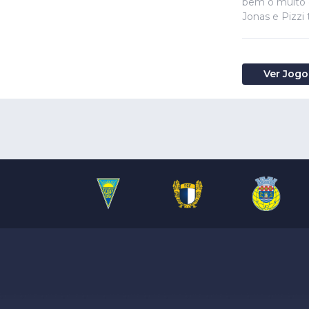
bem o muito e
Jonas e Pizzi
Ver Jogo