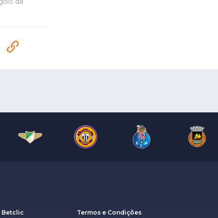
 golo da
 Betclic
Termos e Condições