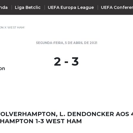
nda
Liga Betclic
UEFA Europa League
UEFA Confere
N X WEST HAM
INTERNACIONAL
SEGUNDA-FEIRA, 5 DE ABRIL DE 2021
UEFA Champions League
+ R
2 - 3
UEFA Europa League
on
UEFA Conference League
Premier League
La Liga
Bundesliga
Serie A
OLVERHAMPTON, L. DENDONCKER AOS 4
Ligue 1
HAMPTON 1-3 WEST HAM
Süper Lig