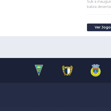
Suk a inaugur
baliza deserta
Ver Jogo