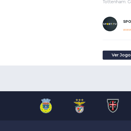
Tottenham: G
SPO
www.
Ver Jogo