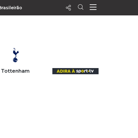
Brasileirão
ecentes
+ Visualizados
Filtrar
PALPITES
Tottenham
Agenda
Vídeos
Notícias
Playlists
MatchStories