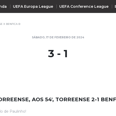
nda
UEFA Europa League
UEFA Conference League
E X BENFICA B
INTERNACIONAL
SÁBADO, 17 DE FEVEREIRO DE 2024
UEFA Champions League
+ R
3 - 1
UEFA Europa League
UEFA Conference League
Premier League
La Liga
Bundesliga
Serie A
ORREENSE, AOS 54', TORREENSE 2-1 BENF
Ligue 1
Süper Lig
lo de Paulinho!