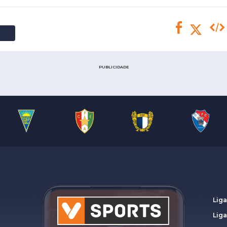
Saudi Pro League
MLS
Brasileirão
Mundial 2026
PUBLICIDADE
Liga
Lig