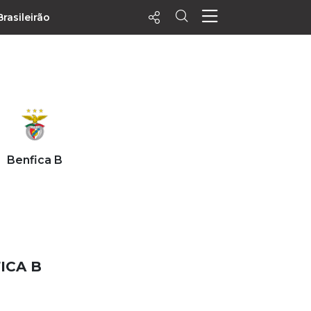
Brasileirão
ecentes
+ Visualizados
Filtrar
PALPITES
Benfica B
Agenda
Vídeos
Notícias
Playlists
MatchStories
ICA B