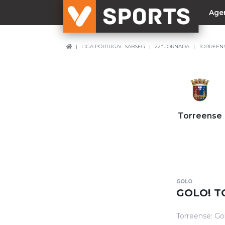
Age
LIGA PORTUGAL SABSEG
22ª JORNADA
TORREENS
NACIONAL
Liga Betclic
Resultados
Liga Meu Super
Torreense
Allianz Cup
Taça Generali Tranquilidade
Supertaça
Playoff
GOLO
Sporting
GOLO! T
Benfica
Torreense: Go
FC Porto