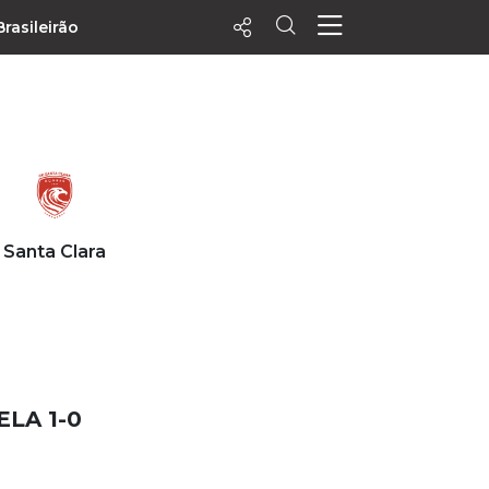
Brasileirão
ecentes
+ Visualizados
Filtrar
PALPITES
Santa Clara
Agenda
Vídeos
Notícias
Playlists
MatchStories
LA 1-0