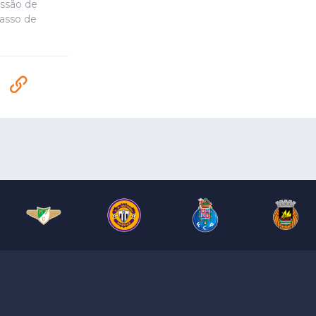
essão de
passo de