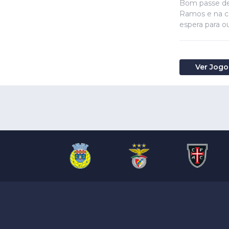
Bom passe de
Ramos e na ca
espera para o
Ver Jogo