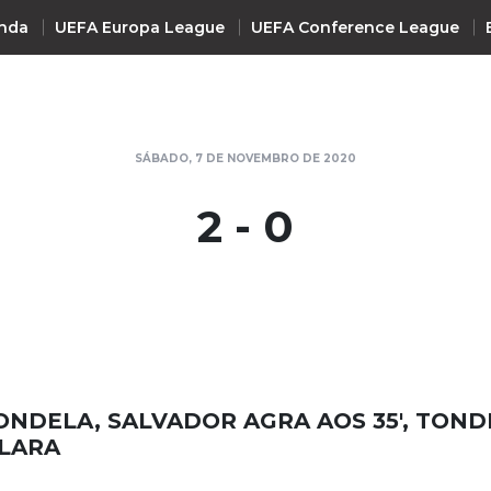
nda
UEFA Europa League
UEFA Conference League
INTERNACIONAL
SÁBADO, 7 DE NOVEMBRO DE 2020
UEFA Champions League
+ R
2 - 0
UEFA Europa League
UEFA Conference League
Premier League
La Liga
Bundesliga
Serie A
ONDELA, SALVADOR AGRA AOS 35', TONDE
Ligue 1
LARA
Süper Lig