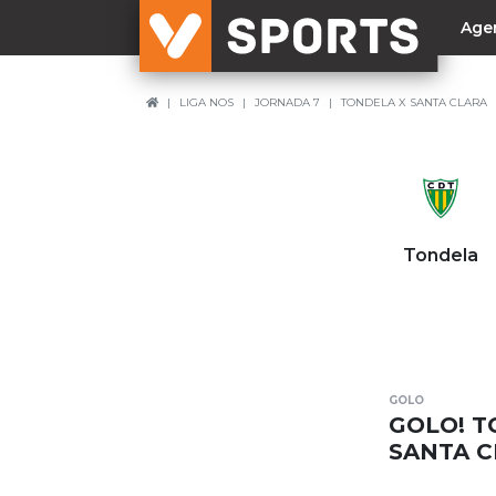
Age
LIGA NOS
JORNADA 7
TONDELA X SANTA CLARA
NACIONAL
Liga Betclic
Resultados
Liga Meu Super
Tondela
Allianz Cup
Taça Generali Tranquilidade
Supertaça
Playoff
GOLO
Sporting
GOLO! T
Benfica
SANTA C
FC Porto