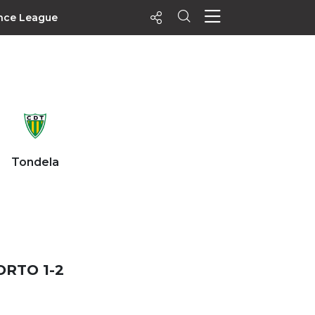
nce League
ecentes
+ Visualizados
Filtrar
PALPITES
Tondela
Agenda
Vídeos
Notícias
Playlists
MatchStories
ORTO 1-2