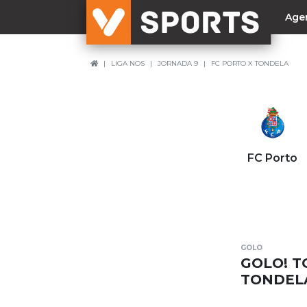
Age
LIGA NOS
JORNADA 9
FC PORTO X TONDELA
NACIONAL
Liga Betclic
Resultados
Liga Meu Super
FC Porto
Allianz Cup
Taça Generali Tranquilidade
Supertaça
Playoff
GOLO
Sporting
GOLO! T
Benfica
TONDEL
FC Porto