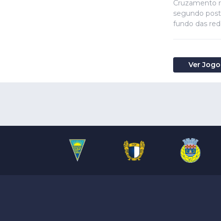
Cruzamento ra
segundo poste
fundo das red
Ver Jogo