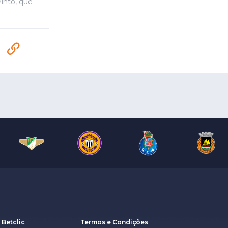
into, que
 Betclic
Termos e Condições