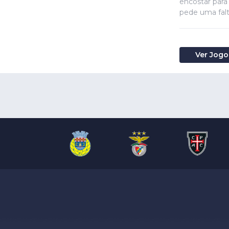
encostar para
pede uma falt
Ver Jogo