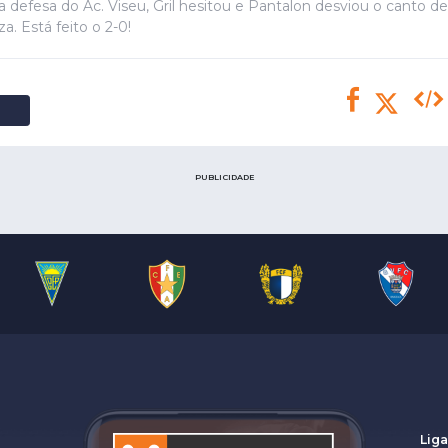
Saudi Pro League
a defesa do Ac. Viseu, Gril hesitou e Pantalon desviou o canto d
za. Está feito o 2-0!
MLS
Brasileirão
Mundial 2026
PUBLICIDADE
Liga