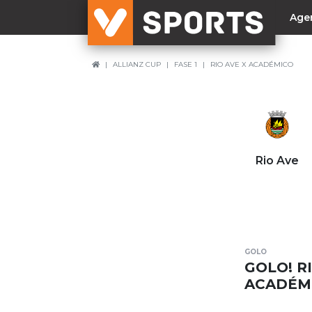
Age
ALLIANZ CUP
FASE 1
RIO AVE X ACADÉMICO
NACIONAL
Liga Betclic
Resultados
Liga Meu Super
Rio Ave
Allianz Cup
Taça Generali Tranquilidade
Supertaça
Playoff
GOLO
Sporting
GOLO! RI
Benfica
ACADÉM
FC Porto