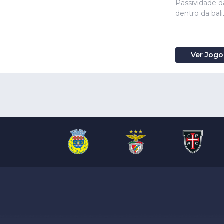
Passividade d
dentro da bali
Ver Jogo