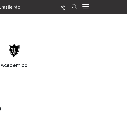
Brasileirão
ecentes
+ Visualizados
Filtrar
PALPITES
Académico
Agenda
Vídeos
Notícias
Playlists
MatchStories
0