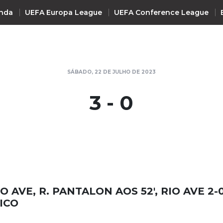
nda
UEFA Europa League
UEFA Conference League
INTERNACIONAL
SÁBADO, 22 DE JULHO DE 2023
UEFA Champions League
+ R
3 - 0
UEFA Europa League
UEFA Conference League
Premier League
La Liga
Bundesliga
Serie A
O AVE, R. PANTALON AOS 52', RIO AVE 2-
Ligue 1
ICO
Süper Lig