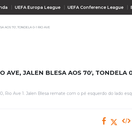
nda
UEFA Europa League
UEFA Conference League
SA AOS 70', TONDELA 0-1 RIO AVE
INTERNACIONAL
UEFA Champions League
+ R
UEFA Europa League
UEFA Conference League
O AVE, JALEN BLESA AOS 70', TONDELA 0
Premier League
La Liga
 0, Rio Ave 1. Jalen Blesa remate com o pé esquerdo do lado es
Bundesliga
Serie A
Ligue 1
Süper Lig