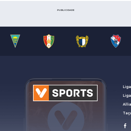
Saudi Pro League
MLS
PUBLICIDADE
Brasileirão
Mundial 2026
Liga
Lig
Alli
Taça