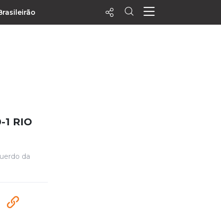
Brasileirão
ecentes
+ Visualizados
Filtrar
PALPITES
Agenda
-1 RIO
Vídeos
Notícias
querdo da
Playlists
MatchStories