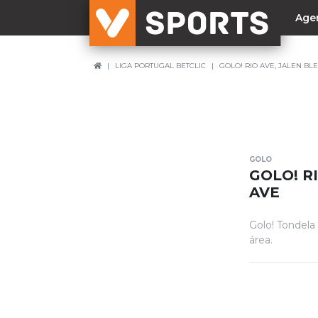
Age
LIGA PORTUGAL BETCLIC
GOLO! RIO AVE, JALEN BLE
NACIONAL
Liga Betclic
Resultados
Liga Meu Super
GOLO
Allianz Cup
GOLO! RI
Taça Generali Tranquilidade
AVE
Supertaça
Golo! Tondela
Playoff
área.
Sporting
Benfica
FC Porto