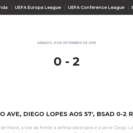
nda
UEFA Europa League
UEFA Conference League
INTERNACIONAL
SÁBADO, 21 DE SETEMBRO DE 2019
UEFA Champions League
+ R
0 - 2
UEFA Europa League
UEFA Conference League
Premier League
La Liga
Bundesliga
Serie A
O AVE, DIEGO LOPES AOS 57', BSAD 0-2 
Ligue 1
Süper Lig
de Mané, a tirar da frente a defesa adversária e a servir Diego L