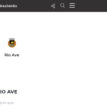
Brasileirão
ecentes
+ Visualizados
Filtrar
PALPITES
Rio Ave
Agenda
Vídeos
Notícias
Playlists
MatchStories
RIO AVE
opes que,