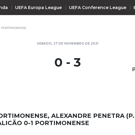
nda
UEFA Europa League
UEFA Conference League
X PORTIMONENSE
INTERNACIONAL
SÁBADO, 27 DE NOVEMBRO DE 2021
UEFA Champions League
+ R
0 - 3
UEFA Europa League
UEFA Conference League
Premier League
La Liga
Bundesliga
Serie A
ORTIMONENSE, ALEXANDRE PENETRA (P.
Ligue 1
MALICÃO 0-1 PORTIMONENSE
Süper Lig