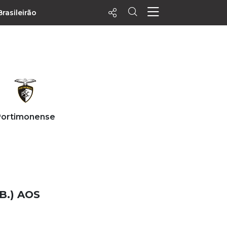
Brasileirão
ecentes
+ Visualizados
Filtrar
PALPITES
Portimonense
Agenda
Vídeos
Notícias
Playlists
MatchStories
B.) AOS