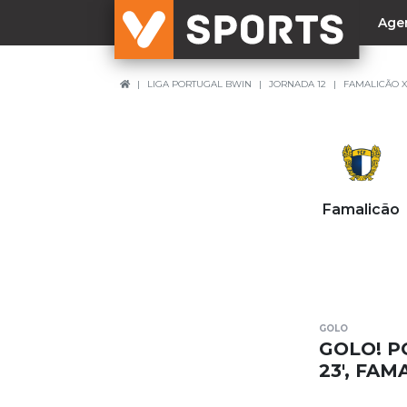
Age
LIGA PORTUGAL BWIN
JORNADA 12
FAMALICÃO 
NACIONAL
Liga Betclic
Resultados
Liga Meu Super
Famalicão
Allianz Cup
Taça Generali Tranquilidade
Supertaça
Playoff
GOLO
Sporting
GOLO! P
Benfica
23', FA
FC Porto