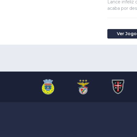
Lance infeliz
acaba por desv
Ver Jogo