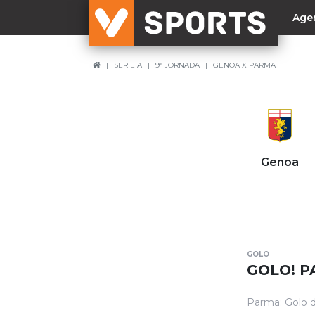
Age
SERIE A
9ª JORNADA
GENOA X PARMA
NACIONAL
Liga Betclic
Resultados
Liga Meu Super
Genoa
Allianz Cup
Taça Generali Tranquilidade
Supertaça
Playoff
GOLO
Sporting
GOLO! P
Benfica
Parma: Golo d
FC Porto