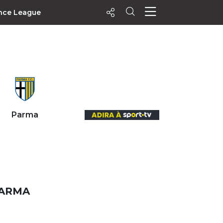
nce League
ecentes
+ Visualizados
Filtrar
PALPITES
Parma
Agenda
Vídeos
Notícias
Playlists
MatchStories
PARMA