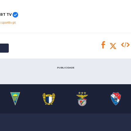
Saudi Pro League
MLS
RT TV
Brasileirão
sporttv.pt
Mundial 2026
PUBLICIDADE