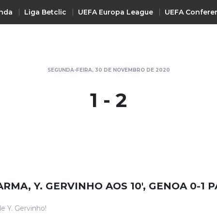
nda
Liga Betclic
UEFA Europa League
UEFA Confere
INTERNACIONAL
SEGUNDA-FEIRA, 30 DE NOVEMBRO DE 2020
UEFA Champions League
+ R
1 - 2
UEFA Europa League
UEFA Conference League
Premier League
La Liga
Bundesliga
Serie A
ARMA, Y. GERVINHO AOS 10', GENOA 0-1 
Ligue 1
Süper Lig
e Y. Gervinho!