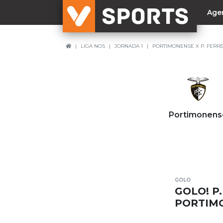
Age
LIGA NOS
JORNADA 1
PORTIMONENSE X P. FERRE
NACIONAL
Liga Betclic
Resultados
Liga Meu Super
Portimonens
Allianz Cup
Taça Generali Tranquilidade
Supertaça
Playoff
GOLO
Sporting
GOLO! P.
Benfica
PORTIMO
FC Porto