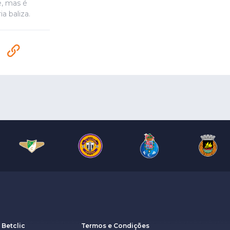
e, mas é
a baliza.
 Betclic
Termos e Condições