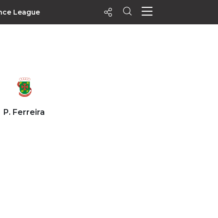
nce League
ecentes
+ Visualizados
Filtrar
PALPITES
P. Ferreira
Agenda
Vídeos
Notícias
Playlists
MatchStories