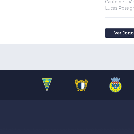
Canto de Joã
Lucas Possign
Ver Jogo