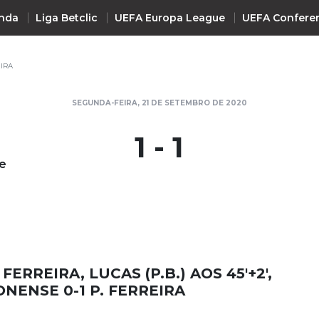
nda
Liga Betclic
UEFA Europa League
UEFA Confere
IRA
INTERNACIONAL
SEGUNDA-FEIRA, 21 DE SETEMBRO DE 2020
UEFA Champions League
+ R
1 - 1
UEFA Europa League
e
UEFA Conference League
Premier League
La Liga
Bundesliga
Serie A
 FERREIRA, LUCAS (P.B.) AOS 45'+2',
Ligue 1
NENSE 0-1 P. FERREIRA
Süper Lig