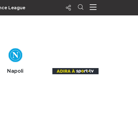
nce League
ecentes
+ Visualizados
Filtrar
PALPITES
Napoli
Agenda
Vídeos
Notícias
Playlists
MatchStories