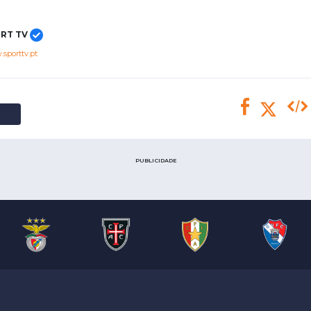
Saudi Pro League
MLS
RT TV
Brasileirão
sporttv.pt
Mundial 2026
PUBLICIDADE