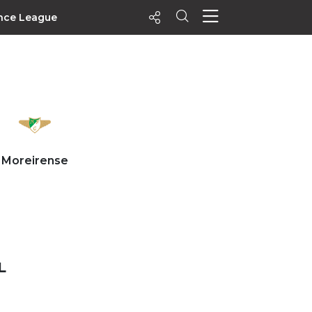
nce League
ecentes
+ Visualizados
Filtrar
PALPITES
Moreirense
Agenda
Vídeos
Notícias
Playlists
MatchStories
L