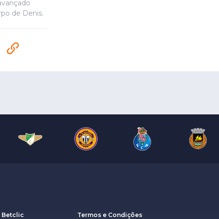
 avançado
orpo de Denis.
 Betclic
Termos e Condições