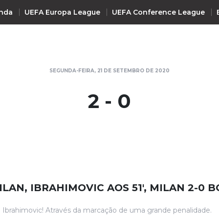
nda
UEFA Europa League
UEFA Conference League
INTERNACIONAL
SEGUNDA-FEIRA, 21 DE SETEMBRO DE 2020
UEFA Champions League
+ R
2 - 0
UEFA Europa League
UEFA Conference League
Premier League
La Liga
Bundesliga
Serie A
ILAN, IBRAHIMOVIC AOS 51', MILAN 2-0
Ligue 1
Süper Lig
e Ibrahimovic! Através da marcação de uma grande penalidade.