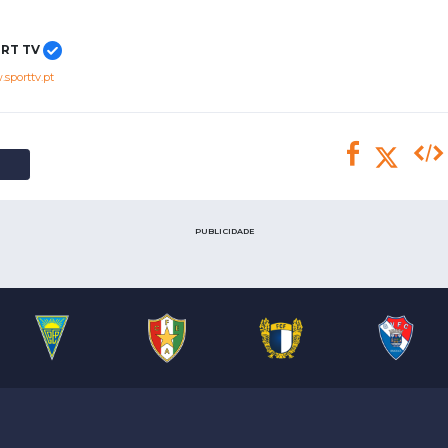
Saudi Pro League
MLS
RT TV
Brasileirão
sporttv.pt
Mundial 2026
PUBLICIDADE