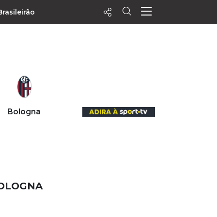
Brasileirão
ecentes
+ Visualizados
Filtrar
PALPITES
Bologna
Agenda
Vídeos
Notícias
Playlists
MatchStories
 BOLOGNA