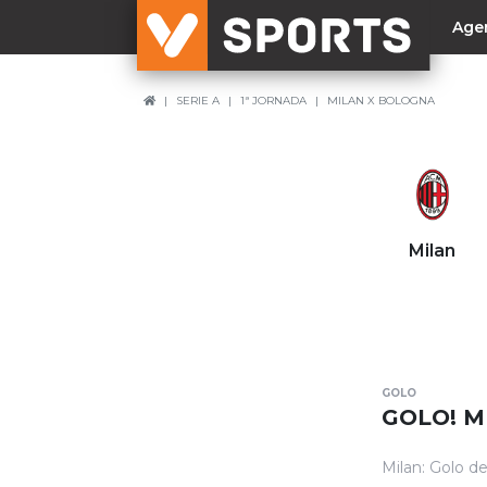
Age
SERIE A
1ª JORNADA
MILAN X BOLOGNA
NACIONAL
Liga Betclic
Resultados
Liga Meu Super
Milan
Allianz Cup
Taça Generali Tranquilidade
Supertaça
Playoff
GOLO
Sporting
GOLO! M
Benfica
Milan: Golo d
FC Porto