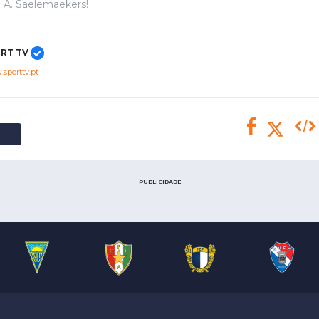
Saudi Pro League
e A. Saelemaekers!
MLS
Brasileirão
RT TV
Mundial 2026
sporttv.pt
PUBLICIDADE