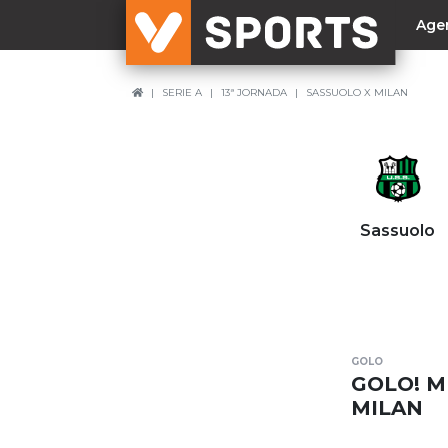
Age
SERIE A
13ª JORNADA
SASSUOLO X MILAN
NACIONAL
Liga Betclic
Resultados
Liga Meu Super
Sassuolo
Allianz Cup
Taça Generali Tranquilidade
Supertaça
Playoff
GOLO
Sporting
GOLO! M
Benfica
MILAN
FC Porto