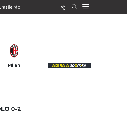
Brasileirão
ecentes
+ Visualizados
Filtrar
PALPITES
Milan
Agenda
Vídeos
Notícias
Playlists
MatchStories
LO 0-2