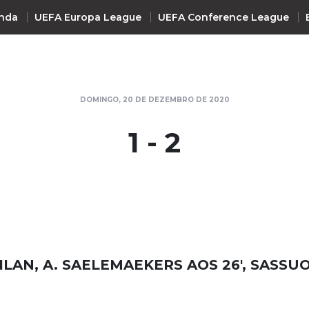
nda
UEFA Europa League
UEFA Conference League
INTERNACIONAL
DOMINGO, 20 DE DEZEMBRO DE 2020
UEFA Champions League
+ R
1 - 2
UEFA Europa League
UEFA Conference League
Premier League
La Liga
Bundesliga
Serie A
ILAN, A. SAELEMAEKERS AOS 26', SASSUO
Ligue 1
Süper Lig