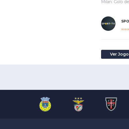
Milan: Golo d
SPO
www.
Ver Jogo