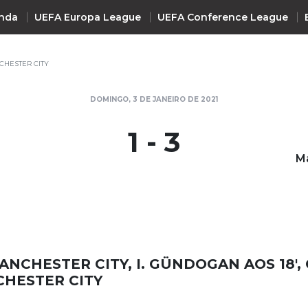
nda
UEFA Europa League
UEFA Conference League
CHESTER CITY
INTERNACIONAL
DOMINGO, 3 DE JANEIRO DE 2021
UEFA Champions League
+ R
1 - 3
UEFA Europa League
M
UEFA Conference League
Premier League
La Liga
Bundesliga
Serie A
ANCHESTER CITY, I. GÜNDOGAN AOS 18',
Ligue 1
CHESTER CITY
Süper Lig