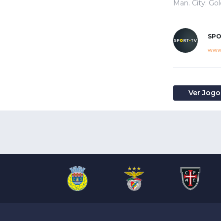
Man. City: Go
SPO
www.
Ver Jogo