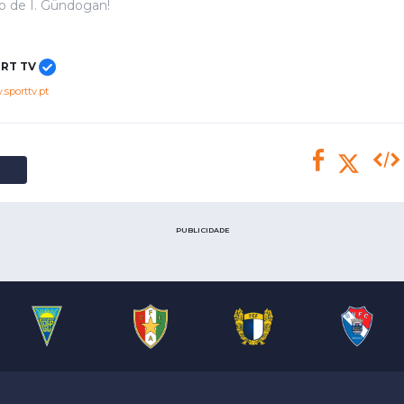
Saudi Pro League
lo de I. Gündogan!
MLS
Brasileirão
RT TV
Mundial 2026
sporttv.pt
PUBLICIDADE