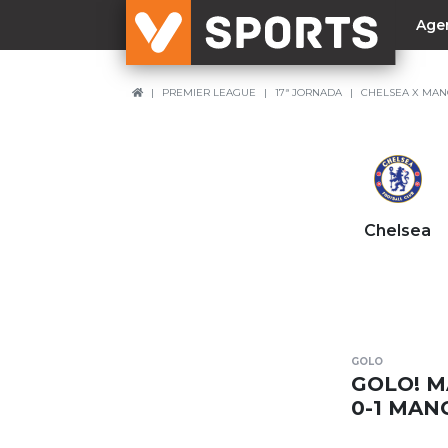
Age
PREMIER LEAGUE
17ª JORNADA
CHELSEA X MAN
NACIONAL
Liga Betclic
Resultados
Liga Meu Super
Chelsea
Allianz Cup
Taça Generali Tranquilidade
Supertaça
Playoff
GOLO
Sporting
GOLO! M
Benfica
0-1 MAN
FC Porto