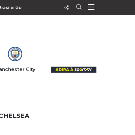
Brasileirão
ecentes
+ Visualizados
Filtrar
PALPITES
anchester City
Agenda
Vídeos
Notícias
Playlists
MatchStories
 CHELSEA