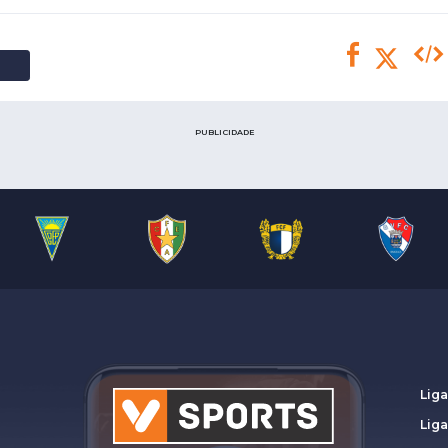
Saudi Pro League
MLS
Brasileirão
Mundial 2026
PUBLICIDADE
Liga
Lig