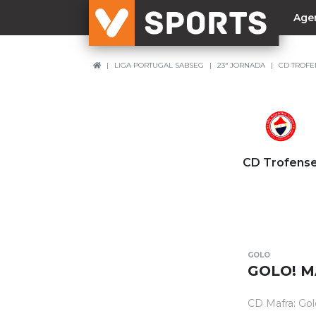
Age
LIGA PORTUGAL SABSEG
23ª JORNADA
CD TROFE
NACIONAL
Liga Betclic
Resultados
Liga Meu Super
CD Trofens
Allianz Cup
Taça Generali Tranquilidade
Supertaça
Playoff
GOLO
Sporting
GOLO! M
Benfica
CD Mafra: Gol
FC Porto