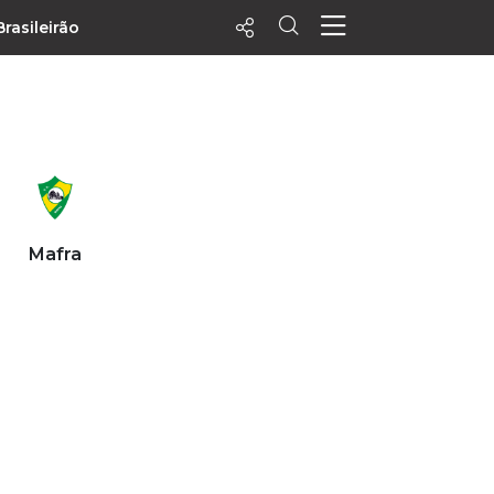
Brasileirão
ecentes
+ Visualizados
Filtrar
PALPITES
Mafra
Agenda
Vídeos
Notícias
Playlists
MatchStories