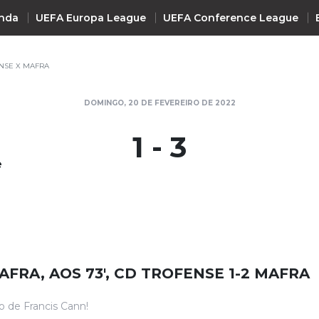
nda
UEFA Europa League
UEFA Conference League
NSE X MAFRA
INTERNACIONAL
DOMINGO, 20 DE FEVEREIRO DE 2022
UEFA Champions League
+ R
1 - 3
UEFA Europa League
e
UEFA Conference League
Premier League
La Liga
Bundesliga
Serie A
AFRA, AOS 73', CD TROFENSE 1-2 MAFRA
Ligue 1
Süper Lig
o de Francis Cann!