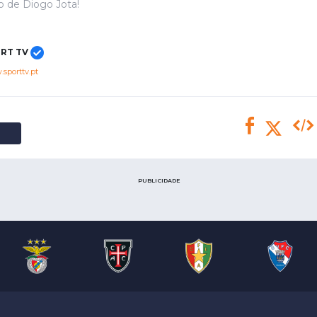
Saudi Pro League
lo de Diogo Jota!
MLS
Brasileirão
RT TV
Mundial 2026
sporttv.pt
PUBLICIDADE