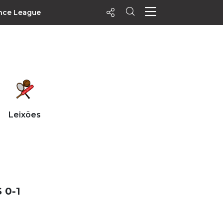
nce League
ecentes
+ Visualizados
Filtrar
PALPITES
Leixões
Agenda
Vídeos
Notícias
Playlists
MatchStories
 0-1