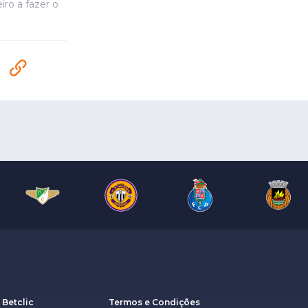
iro a fazer o
 Betclic
Termos e Condições