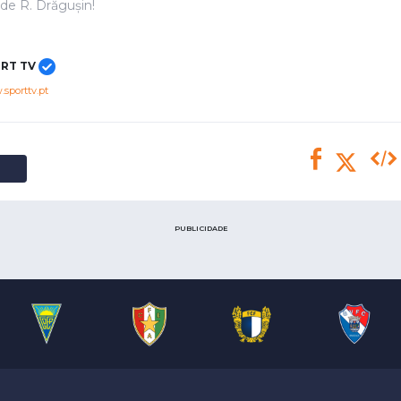
Saudi Pro League
de R. Drăgușin!
MLS
Brasileirão
RT TV
Mundial 2026
sporttv.pt
PUBLICIDADE