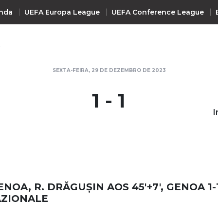
nda
UEFA Europa League
UEFA Conference League
E
INTERNACIONAL
SEXTA-FEIRA, 29 DE DEZEMBRO DE 2023
UEFA Champions League
+ R
1 - 1
UEFA Europa League
I
UEFA Conference League
Premier League
La Liga
Bundesliga
Serie A
NOA, R. DRĂGUȘIN AOS 45'+7', GENOA 1-
Ligue 1
AZIONALE
Süper Lig