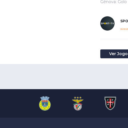
Génova: Golo 
SPO
www.
Ver Jogo