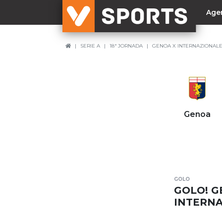
Age
SERIE A
18ª JORNADA
GENOA X INTERNAZIONAL
NACIONAL
Liga Betclic
Resultados
Liga Meu Super
Genoa
Allianz Cup
Taça Generali Tranquilidade
Supertaça
Playoff
GOLO
Sporting
GOLO! GE
Benfica
INTERN
FC Porto