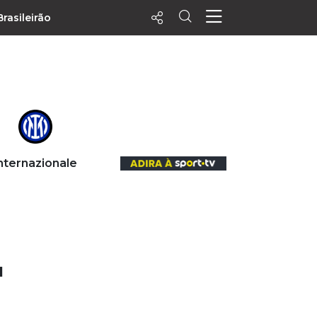
Brasileirão
ecentes
+ Visualizados
Filtrar
PALPITES
nternazionale
Agenda
Vídeos
Notícias
Playlists
MatchStories
1