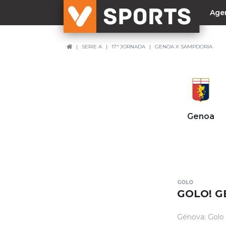
Age
SERIE A
17ª JORNADA
GENOA X SAMPDORIA
NACIONAL
Liga Betclic
Resultados
Liga Meu Super
Genoa
Allianz Cup
Taça Generali Tranquilidade
Supertaça
Playoff
GOLO
Sporting
GOLO! G
Benfica
Génova: Golo 
FC Porto