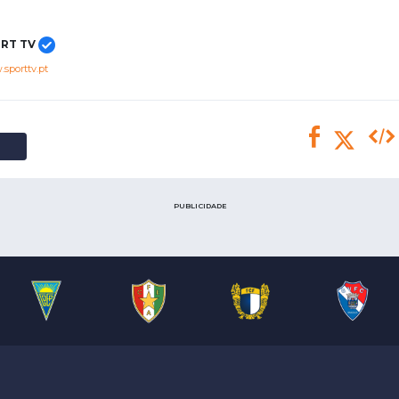
Saudi Pro League
MLS
RT TV
Brasileirão
sporttv.pt
Mundial 2026
PUBLICIDADE