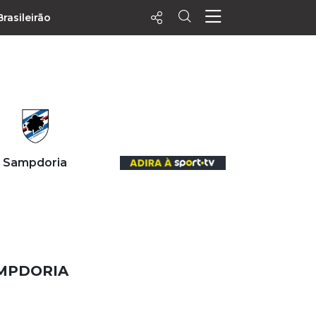
Brasileirão
ecentes
+ Visualizados
Filtrar
PALPITES
Sampdoria
Agenda
Vídeos
Notícias
Playlists
MatchStories
AMPDORIA