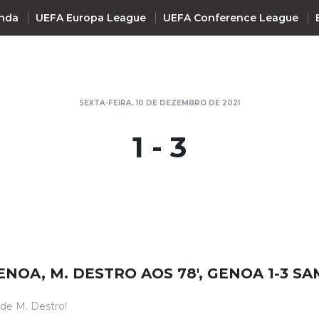
nda
UEFA Europa League
UEFA Conference League
INTERNACIONAL
SEXTA-FEIRA, 10 DE DEZEMBRO DE 2021
UEFA Champions League
+ R
1 - 3
UEFA Europa League
UEFA Conference League
Premier League
La Liga
Bundesliga
Serie A
ENOA, M. DESTRO AOS 78', GENOA 1-3 S
Ligue 1
Süper Lig
de M. Destro!