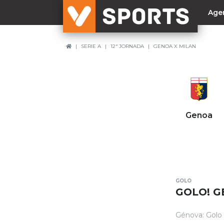
Age
SERIE A
12ª JORNADA
GENOA X MILAN
NACIONAL
Liga Betclic
Resultados
Liga Meu Super
Genoa
Allianz Cup
Taça Generali Tranquilidade
Supertaça
Playoff
GOLO
Sporting
GOLO! G
Benfica
Génova: Golo 
FC Porto