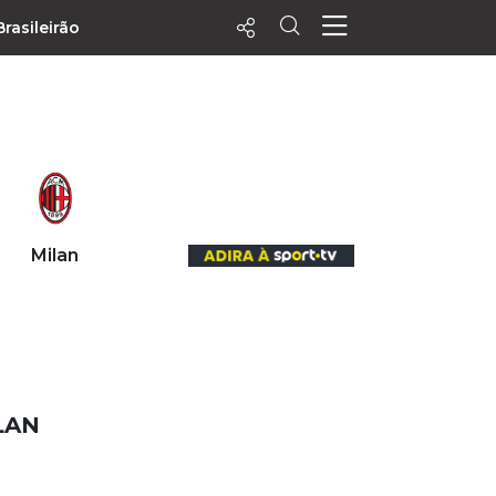
Brasileirão
ecentes
+ Visualizados
Filtrar
PALPITES
Milan
Agenda
Vídeos
Notícias
Playlists
MatchStories
LAN