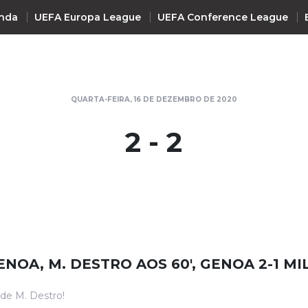
nda
UEFA Europa League
UEFA Conference League
INTERNACIONAL
QUARTA-FEIRA, 16 DE DEZEMBRO DE 2020
UEFA Champions League
+ R
2 - 2
UEFA Europa League
UEFA Conference League
Premier League
La Liga
Bundesliga
Serie A
ENOA, M. DESTRO AOS 60', GENOA 2-1 MI
Ligue 1
Süper Lig
de M. Destro!