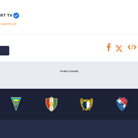
Saudi Pro League
MLS
RT TV
Brasileirão
sporttv.pt
Mundial 2026
PUBLICIDADE