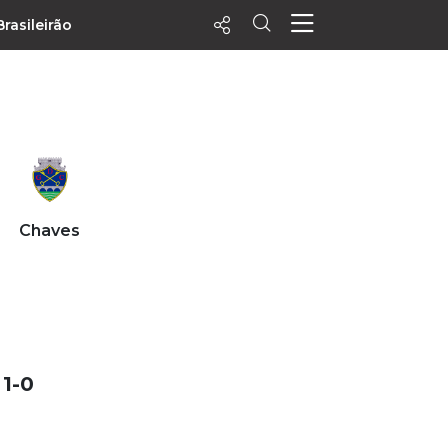
Brasileirão
ecentes
+ Visualizados
Filtrar
PALPITES
Chaves
Agenda
Vídeos
Notícias
Playlists
MatchStories
1-0