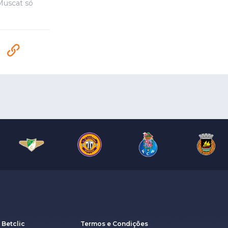
 Muscat só
 Betclic
Termos e Condições