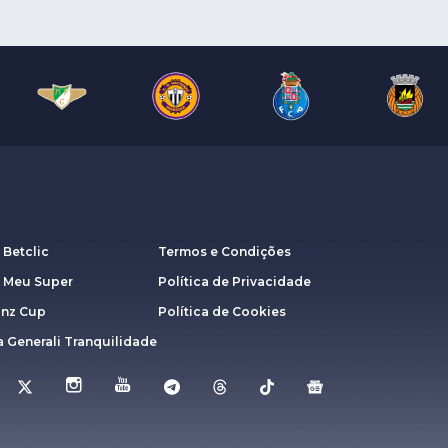
 Betclic
Termos e Condições
a Meu Super
Política de Privacidade
anz Cup
Política de Cookies
 Generali Tranquilidade