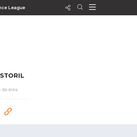
nce League
ecentes
+ Visualizados
Filtrar
PALPITES
Agenda
ESTORIL
Vídeos
Notícias
 da área.
Playlists
MatchStories