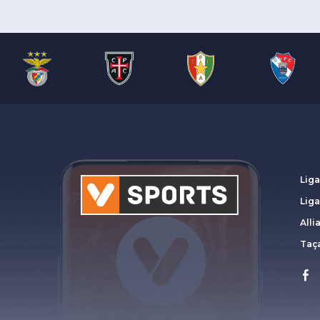
Saudi Pro League
MLS
Brasileirão
Mundial 2026
Liga
Lig
Alli
Taça